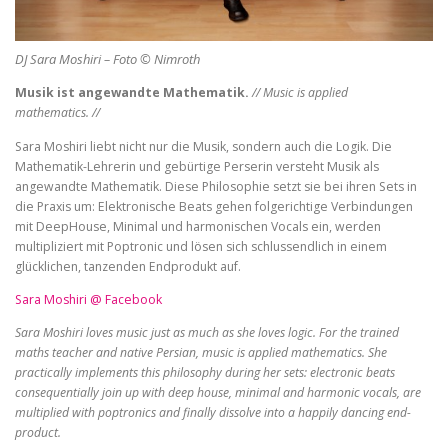
DJ Sara Moshiri – Foto © Nimroth
Musik ist angewandte Mathematik.
//
Music is applied
mathematics.
//
Sara Moshiri liebt nicht nur die Musik, sondern auch die Logik. Die
Mathematik-Lehrerin und gebürtige Perserin versteht Musik als
angewandte Mathematik. Diese Philosophie setzt sie bei ihren Sets in
die Praxis um: Elektronische Beats gehen folgerichtige Verbindungen
mit DeepHouse, Minimal und harmonischen Vocals ein, werden
multipliziert mit Poptronic und lösen sich schlussendlich in einem
glücklichen, tanzenden Endprodukt auf.
Sara Moshiri @ Facebook
Sara Moshiri loves music just as much as she loves logic. For the trained
maths teacher and native Persian, music is applied mathematics. She
practically implements this philosophy during her sets: electronic beats
consequentially join up with deep house, minimal and harmonic vocals, are
multiplied with poptronics and finally dissolve into a happily dancing end-
product.