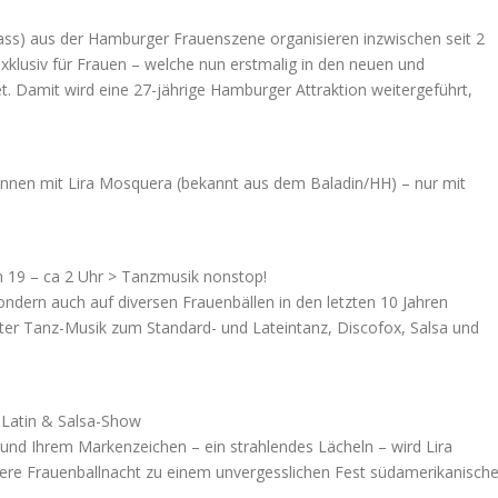
ass) aus der Hamburger Frauenszene organisieren inzwischen seit 2
xklusiv für Frauen – welche nun erstmalig in den neuen und
 Damit wird eine 27-jährige Hamburger Attraktion weitergeführt,
rinnen mit Lira Mosquera (bekannt aus dem Baladin/HH) – nur mit
 19 – ca 2 Uhr > Tanzmusik nonstop!
 sondern auch auf diversen Frauenbällen in den letzten 10 Jahren
nster Tanz-Musik zum Standard- und Lateintanz, Discofox, Salsa und
 Latin & Salsa-Show
nd Ihrem Markenzeichen – ein strahlendes Lächeln – wird Lira
ere Frauenballnacht zu einem unvergesslichen Fest südamerikanische