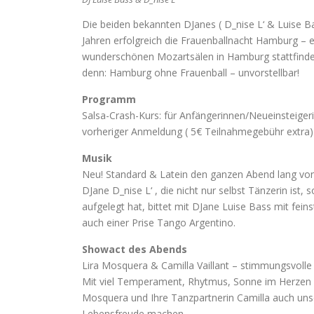
Die beiden bekannten DJanes ( D_nise L‘ & Luise B
Jahren erfolgreich die Frauenballnacht Hamburg – e
wunderschönen Mozartsälen in Hamburg stattfindet.
denn: Hamburg ohne Frauenball – unvorstellbar!
Programm
Salsa-Crash-Kurs: für Anfängerinnen/Neueinsteige
vorheriger Anmeldung ( 5€ Teilnahmegebühr extra)
Musik
Neu! Standard & Latein den ganzen Abend lang von
DJane D_nise L‘ , die nicht nur selbst Tänzerin ist,
aufgelegt hat, bittet mit DJane Luise Bass mit fei
auch einer Prise Tango Argentino.
Showact des Abends
Lira Mosquera & Camilla Vaillant – stimmungsvolle
Mit viel Temperament, Rhytmus, Sonne im Herzen u
Mosquera und Ihre Tanzpartnerin Camilla auch uns
Lebensfreude machen.