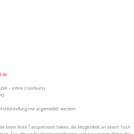
t.de
29€ – (ohne Crashkurs).
€).
artenbestellung mit angemeldet werden!
ie keine feste Tanzpartnerin haben, die Möglichkeit an einem Tisch
zen. Das gilt nur für Einzelanmeldungen und nur solange Plätze frei