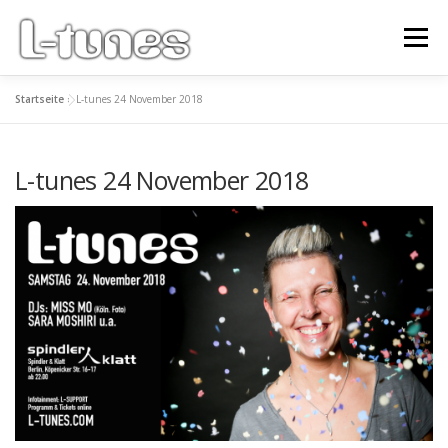
Zum
Inhalt
Menü
springen
Startseite
»
L-tunes 24 November 2018
PARTY DATES
NEWSLETTER
INFO | PRESSE
L-tunes 24 November 2018
COMMUNITY
IMPRESSUM