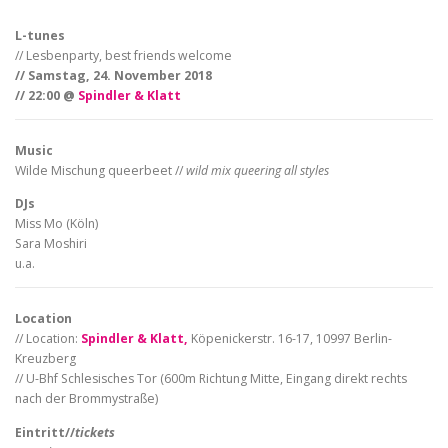
L-tunes
// Lesbenparty, best friends welcome
// Samstag, 24. November 2018
// 22:00 @
Spindler & Klatt
Music
Wilde Mischung queerbeet //
wild mix queering all styles
DJs
Miss Mo (Köln)
Sara Moshiri
u.a.
Location
// Location:
Spindler & Klatt,
Köpenickerstr. 16-17, 10997 Berlin-
Kreuzberg
// U-Bhf Schlesisches Tor (600m Richtung Mitte, Eingang direkt rechts
nach der Brommystraße)
Eintritt//
tickets