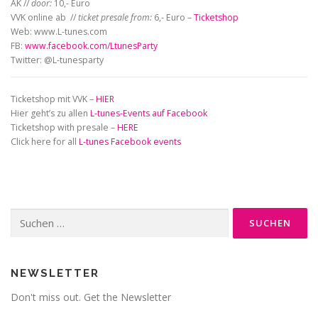
AK //
door:
10,- Euro
VVK online ab //
ticket presale
from:
6,- Euro –
Ticketshop
Web: www.L-tunes.com
FB:
www.facebook.com/LtunesParty
Twitter: @L-tunesparty
Ticketshop mit VVK –
HIER
Hier geht’s zu allen
L-tunes-Events auf Facebook
Ticketshop with presale –
HERE
Click here for all
L-tunes Facebook events
Suche
nach:
NEWSLETTER
Don't miss out. Get the Newsletter