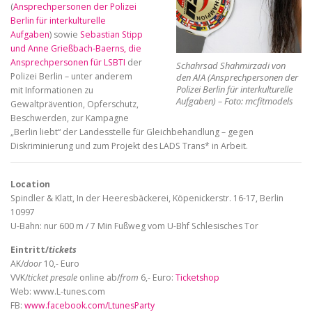
(
Ansprechpersonen der Polizei
Berlin für interkulturelle
Aufgaben
) sowie
Sebastian Stipp
und Anne Grießbach-Baerns, die
Ansprechpersonen für LSBTI
der
Schahrsad Shahmirzadi von
Polizei Berlin – unter anderem
den AIA (Ansprechpersonen der
Polizei Berlin für interkulturelle
mit Informationen zu
Aufgaben) – Foto: mcfitmodels
Gewaltprävention, Opferschutz,
Beschwerden, zur Kampagne
„Berlin liebt“ der Landesstelle für Gleichbehandlung – gegen
Diskriminierung und zum Projekt des LADS Trans* in Arbeit.
Location
Spindler & Klatt, In der Heeresbäckerei, Köpenickerstr. 16-17, Berlin
10997
U-Bahn: nur 600 m / 7 Min Fußweg vom U-Bhf Schlesisches Tor
Eintritt/
tickets
AK/
door
10,- Euro
VVK/
ticket presale
online ab/
from
6,- Euro:
Ticketshop
Web: www.L-tunes.com
FB:
www.facebook.com/LtunesParty