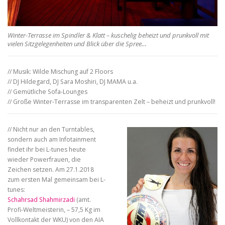
Winter-Terrasse im Spindler & Klatt – kuschelig beheizt und prunkvoll mit
vielen Sitzgelegenheiten und Blick über die Spree…
// Musik: Wilde Mischung auf 2 Floors
// DJ Hildegard, DJ Sara Moshiri, DJ MAMA u.a.
// Gemütliche Sofa-Lounges
// Große Winter-Terrasse im transparenten Zelt – beheizt und prunkvoll!
// Nicht nur an den Turntables,
sondern auch am Infotainment
findet ihr bei L-tunes heute
wieder Powerfrauen, die
Zeichen setzen. Am 27.1.2018
zum ersten Mal gemeinsam bei L-
tunes:
Schahrsad Shahmirzadi
(
amt.
Profi-Weltmeisterin, – 57,5 Kg im
Vollkontakt der WKU
) von den AIA