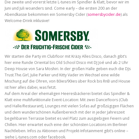
Die zweite und vorerst letzte L-tunes im Spindler & Klatt, bevor wir im
Juni und Juli woanders sind. Come early – die ersten 200 an der
Abendkasse bekommen ein Somersby Cider (
somersbycider.de
) als
Welcome-Drink inklusive!
Wir starten die Party im Clubfloor mit Kräzy Alles Disco, danach gibt’s
hier eine Runde Oriental bis Old School Disco mit DJ Joé und ab 2 Uhr
Deep House von Sara Moshiri. In der großen Halle geben euch die DJs
Trust.The.Girl, Julie Parker und Kitty Vader im Wechsel eine wilde
Mischung auf die Ohren, von 80ies/90ies über Rock bis RnB und House
ist hier alles dabei, was fetzt.
Auf dem Areal der ehemaligen Heeresbäckerei bietet das Spindler &
Klatt eine multifunktionale Event-Location: Mit zwei Dancefloors (Club
und Halle/Restaurant), Lounges mit vielen Sofas auf großzügigen Flächen
und dem wunderschönen Außenbereich mit der in jeder Jahreszeit
begehbaren Terrasse bietet es viel Platz zum ausgiebigen Feiern und
Chillen. Hier erwartet euch eine der schönsten Locations im Berliner
Nachtleben. Infos zu Aktionen und Projekt-Infotainment gibt’s online –
siehe L-tunes.com oder facebook.