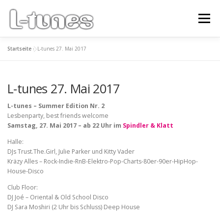
Zum
Inhalt
Menü
springen
Startseite
»
L-tunes 27. Mai 2017
PARTY DATES
NEWSLETTER
INFO | PRESSE
L-tunes 27. Mai 2017
COMMUNITY
IMPRESSUM
L-tunes – Summer Edition Nr. 2
Lesbenparty, best friends welcome
Samstag, 27. Mai 2017 – ab 22 Uhr im
Spindler & Klatt
Halle:
DJs Trust.The.Girl, Julie Parker und Kitty Vader
Kräzy Alles – Rock-Indie-RnB-Elektro-Pop-Charts-80er-90er-HipHop-
House-Disco
Club Floor:
DJ Joé – Oriental & Old School Disco
DJ Sara Moshiri (2 Uhr bis Schluss) Deep House