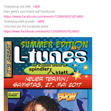
Ticketshop mit VVK –
HIER
Hier geht’s zum Event auf Facebook:
https://www.Facebook.com/events/1293604367423460/
Ticketshop with presale –
HERE
Click here for the Facebook event:
https://www.Facebook.com/events/1293604367423460/