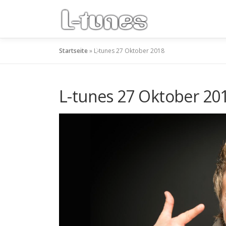
Zum
Inhalt
springen
Startseite
»
L-tunes 27 Oktober 2018
L-tunes 27 Oktober 20