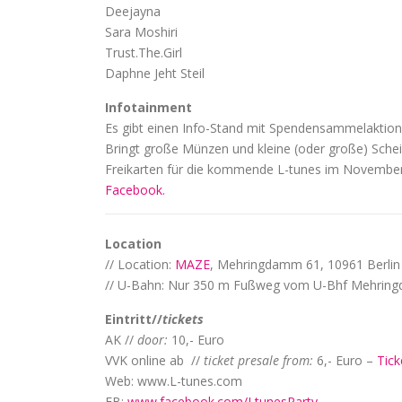
Deejayna
Sara Moshiri
Trust.The.Girl
Daphne Jeht Steil
Infotainment
Es gibt einen Info-Stand mit Spendensammelaktion
Bringt große Münzen und kleine (oder große) Sche
Freikarten für die kommende L-tunes im Novembe
Facebook.
Location
// Location:
MAZE
, Mehringdamm 61, 10961 Berlin
// U-Bahn: Nur 350 m Fußweg vom U-Bhf Mehri
Eintritt//
tickets
AK //
door:
10,- Euro
VVK online ab //
ticket presale
from:
6,- Euro –
Tic
Web: www.L-tunes.com
FB:
www.facebook.com/LtunesParty