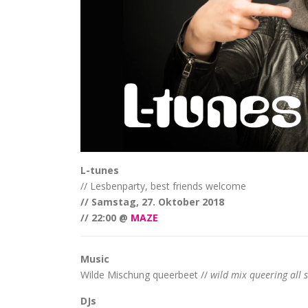
L-tunes
// Lesbenparty, best friends welcome
// Samstag, 27. Oktober 2018
// 22:00 @
MAZE
Music
Wilde Mischung queerbeet //
wild mix queering all s
DJs