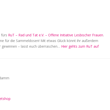
 fürs
RuT – Rad und Tat e.V. – Offene Initiative Lesbischer Frauen
.
ine für die Sammeldosen! Mit etwas Glück könnt ihr außerdem
r gewinnen – lasst euch überraschen…
Hier gehts zum RuT auf
ngdamm
ketshop