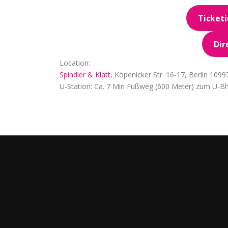
Ticket
Dir
Location:
Spindler & Klatt
, Köpenicker Str. 16-17, Berlin 1099
U-Station: Ca. 7 Min Fußweg (600 Meter) zum U-Bh