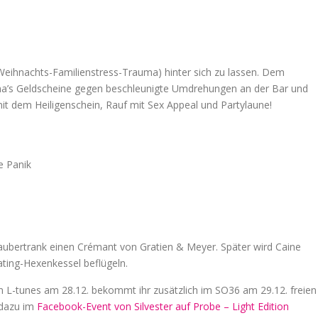
Weihnachts-Familienstress-Trauma) hinter sich zu lassen. Dem
Oma’s Geldscheine gegen beschleunigte Umdrehungen an der Bar und
it dem Heiligenschein, Rauf mit Sex Appeal und Partylaune!
e Panik
ubertrank einen Crémant von Gratien & Meyer. Später wird Caine
ting-Hexenkessel beflügeln.
n L-tunes am 28.12. bekommt ihr zusätzlich im SO36 am 29.12. freien
r dazu im
Facebook-Event von Silvester auf Probe – Light Edition