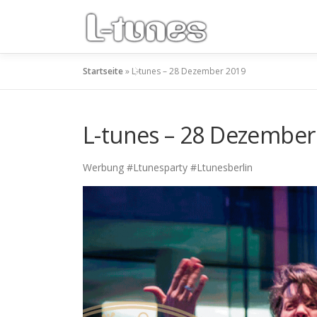
Zum
Inhalt
springen
Startseite
»
L-tunes – 28 Dezember 2019
L-tunes – 28 Dezember
Werbung #Ltunesparty #Ltunesberlin