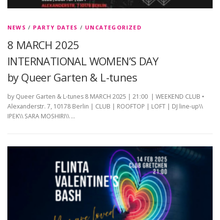
NEWS
/
PARTY DATES
/
UNCATEGORIZED
8 MARCH 2025
INTERNATIONAL WOMEN’S DAY
by Queer Garten & L-tunes
by Queer Garten & L-tunes 8 MARCH 2025 | 21:00 | WEEKEND CLUB •
Alexanderstr. 7, 10178 Berlin | CLUB | ROOFTOP | LOFT | DJ line-up\\
IPEK\\ SARA MOSHIRI\\ …